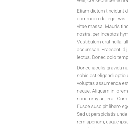
velit, consectetuer eu lo
Etiam dictum tincidunt 
commodo dui eget wisi. 
vitae massa. Mauris tinc
nostra, per inceptos hym
Vestibulum erat nulla, u
accumsan. Praesent id ju
lectus. Donec odio tempus
Donec iaculis gravida n
nobis est eligendi opti
voluptas assumenda est,
neque. Aliquam in lorem 
nonummy ac, erat. Cum s
Fusce suscipit libero eg
Sed ut perspiciatis und
rem aperiam, eaque ipsa q