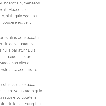
 per inceptos hymenaeos.
velit. Maecenas
m, nisl ligula egestas
, posuere eu, velit.
iores alias consequatur
i in ea voluptate velit
 nulla pariatur? Duis
Pellentesque ipsum.
 Maecenas aliquet
 vulputate eget mollis
et netus et malesuada
m ipsam voluptatem quia
ui ratione voluptatem
sto. Nulla est. Excepteur