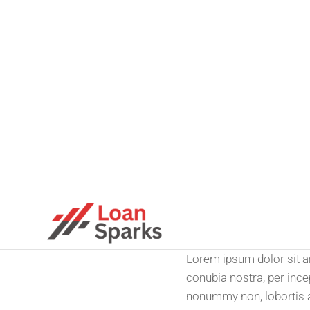
Skip
to
LOANSPARK
Unlock
the
the
power
content
Lorem ipsum dolor sit am
of
smart
conubia nostra, per inc
loans
with
nonummy non, lobortis a
expert