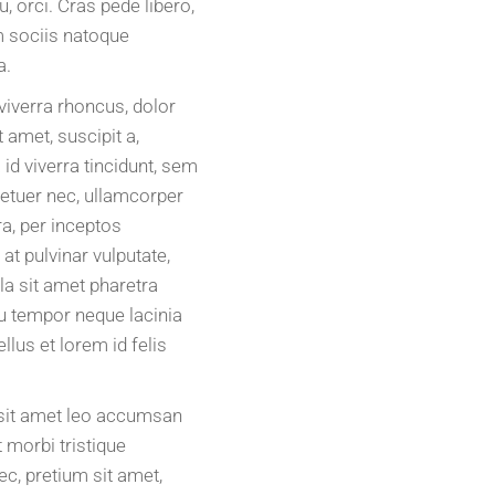
, orci. Cras pede libero,
m sociis natoque
a.
viverra rhoncus, dolor
 amet, suscipit a,
 id viverra tincidunt, sem
tetuer nec, ullamcorper
ra, per inceptos
t pulvinar vulputate,
ula sit amet pharetra
cu tempor neque lacinia
llus et lorem id felis
m sit amet leo accumsan
 morbi tristique
c, pretium sit amet,