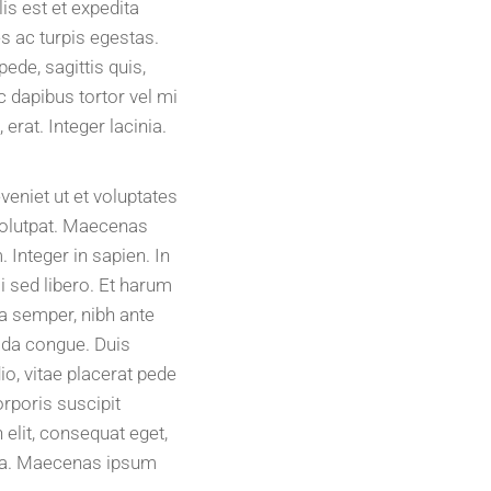
s est et expedita
s ac turpis egestas.
ede, sagittis quis,
c dapibus tortor vel mi
erat. Integer lacinia.
eniet ut et voluptates
volutpat. Maecenas
 Integer in sapien. In
i sed libero. Et harum
ra semper, nibh ante
uada congue. Duis
io, vitae placerat pede
rporis suscipit
elit, consequat eget,
assa. Maecenas ipsum