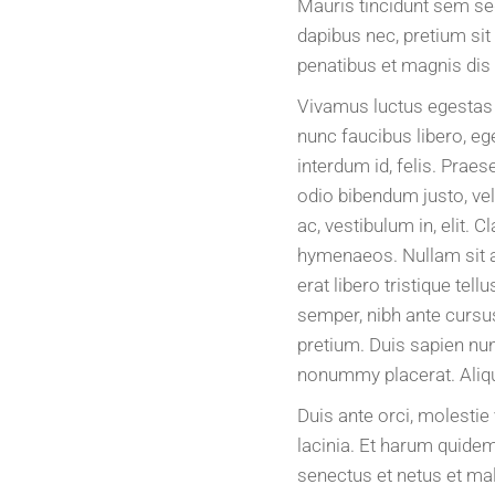
Mauris tincidunt sem sed 
dapibus nec, pretium si
penatibus et magnis dis
Vivamus luctus egestas 
nunc faucibus libero, ege
interdum id, felis. Praes
odio bibendum justo, vel
ac, vestibulum in, elit. 
hymenaeos. Nullam sit am
erat libero tristique tel
semper, nibh ante cursus
pretium. Duis sapien nunc
nonummy placerat. Aliqu
Duis ante orci, molestie
lacinia. Et harum quidem 
senectus et netus et mal