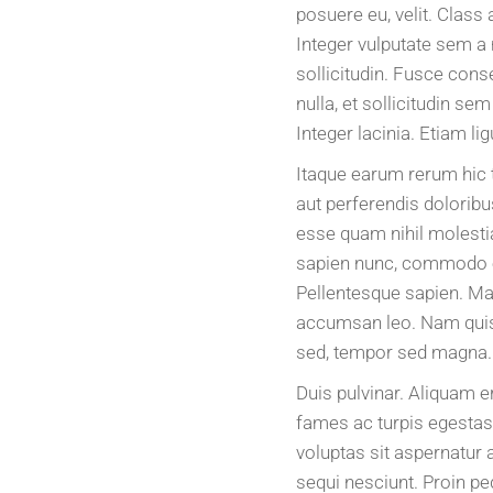
posuere eu, velit. Class
Integer vulputate sem a
sollicitudin. Fusce cons
nulla, et sollicitudin se
Integer lacinia. Etiam lig
Itaque earum rerum hic t
aut perferendis doloribu
esse quam nihil molestia
sapien nunc, commodo et,
Pellentesque sapien. Ma
accumsan leo. Nam quis 
sed, tempor sed magna.
Duis pulvinar. Aliquam e
fames ac turpis egestas
voluptas sit aspernatur 
sequi nesciunt. Proin ped