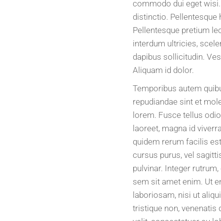
commodo dui eget wisi. 
insights
distinctio. Pellentesque
Pellentesque pretium lect
interdum ultricies, scel
dapibus sollicitudin. Ve
Aliquam id dolor.
Temporibus autem quibusd
repudiandae sint et mol
lorem. Fusce tellus odio
laoreet, magna id viverr
quidem rerum facilis est 
cursus purus, vel sagitt
pulvinar. Integer rutrum,
sem sit amet enim. Ut e
laboriosam, nisi ut aliq
tristique non, venenati