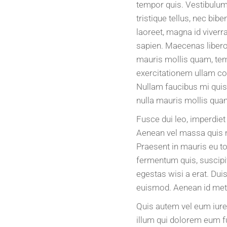
tempor quis. Vestibulum f
tristique tellus, nec bi
laoreet, magna id viverra
sapien. Maecenas libero.
mauris mollis quam, tem
exercitationem ullam cor
Nullam faucibus mi quis
nulla mauris mollis quam
Fusce dui leo, imperdiet 
Aenean vel massa quis ma
Praesent in mauris eu to
fermentum quis, suscipit
egestas wisi a erat. Duis
euismod. Aenean id metus
Quis autem vel eum iure 
illum qui dolorem eum fu