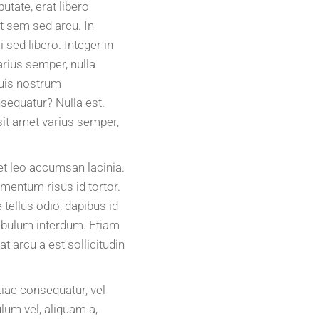
utate, erat libero
nt sem sed arcu. In
 sed libero. Integer in
arius semper, nulla
quis nostrum
sequatur? Nulla est.
sit amet varius semper,
met leo accumsan lacinia.
mentum risus id tortor.
tellus odio, dapibus id
tibulum interdum. Etiam
t arcu a est sollicitudin
tiae consequatur, vel
lum vel, aliquam a,