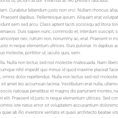
bortis ut, dictum at dui. Vivamus ac leo pretium faucibus.
diam. Curabitur bibendum justo non orci. Nullam rhoncus ali
Praesent dapibus. Pellentesque ipsum. Aliquam erat volutpat.
idunt sem sed arcu. Class aptent taciti sociosqu ad litora to
enaeos. Duis sapien nunc, commodo et, interdum suscipit, soll
llamcorper nec, rutrum non, nonummy ac, erat. Praesent in mau
sto in neque elementum ultrices. Duis pulvinar. In dapibus a
 molestie, porttitor ut, iaculis quis, sem.
ulla. Nulla non lectus sed nisl molestie malesuada. Nam libe
o cumque nihil impedit quo minus id quod maxime placeat fa
 omnis dolor repellendus. Nulla non lectus sed nisl molesti
sit amet leo accumsan lacinia. Vestibulum erat nulla, ullamc
ociis natoque penatibus et magnis dis parturient montes, na
et elit. Praesent id justo in neque elementum ultrices. Sed c
e omnis iste natus error sit voluptatem accusantium dolorem
uae ab illo inventore veritatis et quasi architecto beatae vit