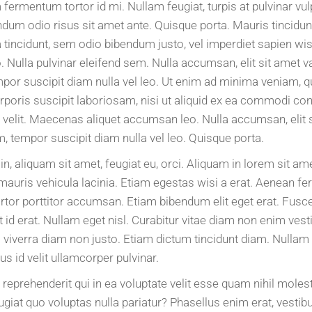
ermentum tortor id mi. Nullam feugiat, turpis at pulvinar vulp
bendum odio risus sit amet ante. Quisque porta. Mauris tincidu
 tincidunt, sem odio bibendum justo, vel imperdiet sapien wisi
 Nulla pulvinar eleifend sem. Nulla accumsan, elit sit amet v
por suscipit diam nulla vel leo. Ut enim ad minima veniam, 
poris suscipit laboriosam, nisi ut aliquid ex ea commodi con
 velit. Maecenas aliquet accumsan leo. Nulla accumsan, elit 
, tempor suscipit diam nulla vel leo. Quisque porta.
in, aliquam sit amet, feugiat eu, orci. Aliquam in lorem sit a
uris vehicula lacinia. Etiam egestas wisi a erat. Aenean fer
rtor porttitor accumsan. Etiam bibendum elit eget erat. Fusce 
 id erat. Nullam eget nisl. Curabitur vitae diam non enim ves
 viverra diam non justo. Etiam dictum tincidunt diam. Nullam a
 id velit ullamcorper pulvinar.
reprehenderit qui in ea voluptate velit esse quam nihil moles
giat quo voluptas nulla pariatur? Phasellus enim erat, vestibu