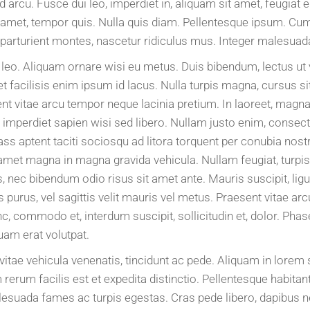
arcu. Fusce dui leo, imperdiet in, aliquam sit amet, feugiat eu
t amet, tempor quis. Nulla quis diam. Pellentesque ipsum. Cu
 parturient montes, nascetur ridiculus mus. Integer malesuad
leo. Aliquam ornare wisi eu metus. Duis bibendum, lectus ut 
t facilisis enim ipsum id lacus. Nulla turpis magna, cursus sit
ent vitae arcu tempor neque lacinia pretium. In laoreet, magna
 imperdiet sapien wisi sed libero. Nullam justo enim, consec
Class aptent taciti sociosqu ad litora torquent per conubia nost
et magna in magna gravida vehicula. Nullam feugiat, turpis a
lus, nec bibendum odio risus sit amet ante. Mauris suscipit, lig
 purus, vel sagittis velit mauris vel metus. Praesent vitae ar
, commodo et, interdum suscipit, sollicitudin et, dolor. Phase
am erat volutpat.
 vitae vehicula venenatis, tincidunt ac pede. Aliquam in lore
rerum facilis est et expedita distinctio. Pellentesque habitant
esuada fames ac turpis egestas. Cras pede libero, dapibus ne