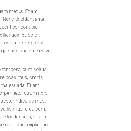
quam metus. Etiam
 Nunc tincidunt ante
rquent per conubia
icitudin et, dolor.
ris eu tortor porttitor
ugue non sapien. Sed vel
ro tempore, cum soluta
cere possimus, omnis
e malesuada. Etiam
orper nec, rutrum non,
scetur ridiculus mus.
onvallis magna eu sem.
que laudantium, totam
ae dicta sunt explicabo.