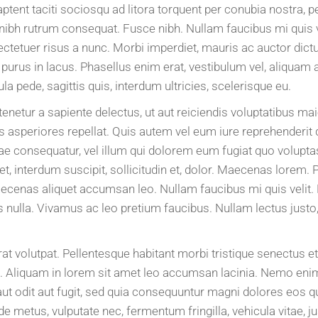
 aptent taciti sociosqu ad litora torquent per conubia nostra,
 nibh rutrum consequat. Fusce nibh. Nullam faucibus mi quis 
ectetuer risus a nunc. Morbi imperdiet, mauris ac auctor dictu
m purus in lacus. Phasellus enim erat, vestibulum vel, aliquam a
ula pede, sagittis quis, interdum ultricies, scelerisque eu.
enetur a sapiente delectus, ut aut reiciendis voluptatibus ma
s asperiores repellat. Quis autem vel eum iure reprehenderit qu
e consequatur, vel illum qui dolorem eum fugiat quo voluptas
 interdum suscipit, sollicitudin et, dolor. Maecenas lorem. 
ecenas aliquet accumsan leo. Nullam faucibus mi quis velit.
nulla. Vivamus ac leo pretium faucibus. Nullam lectus justo,
rat volutpat. Pellentesque habitant morbi tristique senectus 
. Aliquam in lorem sit amet leo accumsan lacinia. Nemo eni
aut odit aut fugit, sed quia consequuntur magni dolores eos q
e metus, vulputate nec, fermentum fringilla, vehicula vitae, ju