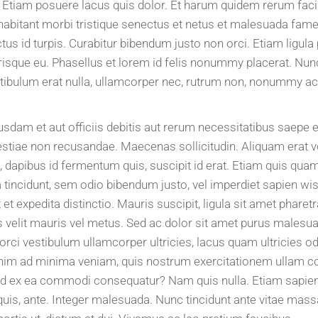
Etiam posuere lacus quis dolor. Et harum quidem rerum facili
 habitant morbi tristique senectus et netus et malesuada fame
us id turpis. Curabitur bibendum justo non orci. Etiam ligula p
erisque eu. Phasellus et lorem id felis nonummy placerat. Nun
stibulum erat nulla, ullamcorper nec, rutrum non, nonummy ac, 
am et aut officiis debitis aut rerum necessitatibus saepe ev
estiae non recusandae. Maecenas sollicitudin. Aliquam erat 
, dapibus id fermentum quis, suscipit id erat. Etiam quis quam.
a tincidunt, sem odio bibendum justo, vel imperdiet sapien wis
et expedita distinctio. Mauris suscipit, ligula sit amet pharet
is velit mauris vel metus. Sed ac dolor sit amet purus males
 orci vestibulum ullamcorper ultricies, lacus quam ultricies od
nim ad minima veniam, quis nostrum exercitationem ullam co
uid ex ea commodi consequatur? Nam quis nulla. Etiam sapien 
s quis, ante. Integer malesuada. Nunc tincidunt ante vitae m