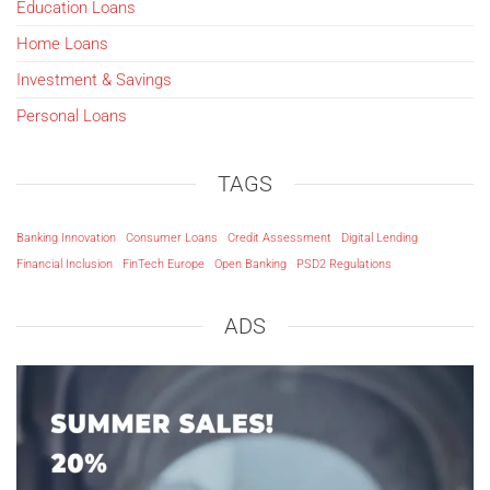
Education Loans
Home Loans
Investment & Savings
Personal Loans
TAGS
Banking Innovation
Consumer Loans
Credit Assessment
Digital Lending
Financial Inclusion
FinTech Europe
Open Banking
PSD2 Regulations
ADS